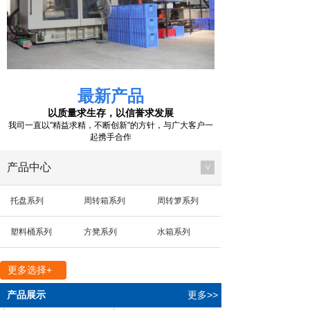
最新产品
以质量求生存，以信誉求发展
我司一直以"精益求精，不断创新"的方针，与广大客户一
起携手合作
产品中心
>
托盘系列
周转箱系列
周转箩系列
塑料桶系列
方凳系列
水箱系列
多用箱系列
其他系列
零件箱系列
更多选择+
方盘系列
箱盖系列
垃圾桶系列
产品展示
更多>>