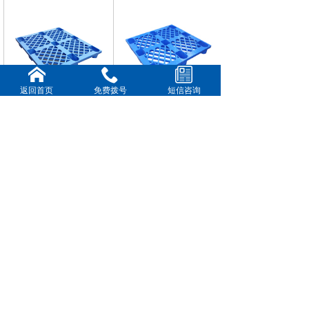
返回首页
免费拨号
短信咨询
14#网格九脚卡板
13#网格九脚卡板
新闻动态
更多>>
佛山市乔丰塑胶实业有限公司简介
塑料托盘/地台板卡板优势分析详情-佛山市乔丰塑胶实
业有限公司
广州塑料托盘+广州塑料九角托盘+广州塑料川字型托
盘
上饶市塑胶箱+上饶市水果蔬菜箩筐+上饶市塑胶箱
广西省钦州市塑料胶箱,钦州市塑料套叠箱箩
Copyright © 2018-2025,www.xxxxxx.com,All rights reserved
版权所有 © 佛山市乔丰塑胶实业有限公司 未经许可 严禁
复制