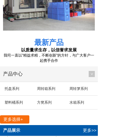
最新产品
以质量求生存，以信誉求发展
我司一直以"精益求精，不断创新"的方针，与广大客户一
起携手合作
产品中心
>
托盘系列
周转箱系列
周转箩系列
塑料桶系列
方凳系列
水箱系列
多用箱系列
其他系列
零件箱系列
更多选择+
方盘系列
箱盖系列
垃圾桶系列
产品展示
更多>>