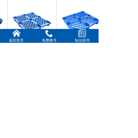
返回首页
免费拨号
短信咨询
板
14#网格九脚卡板
13#网格九脚卡板
新闻动态
更多>>
佛山市乔丰塑胶实业有限公司简介
塑料托盘/地台板卡板优势分析详情-佛山市乔丰塑胶实
业有限公司
广州塑料托盘+广州塑料九角托盘+广州塑料川字型托
盘
上饶市塑胶箱+上饶市水果蔬菜箩筐+上饶市塑胶箱
广西省钦州市塑料胶箱,钦州市塑料套叠箱箩
Copyright © 2018-2025,www.xxxxxx.com,All rights reserved
版权所有 © 佛山市乔丰塑胶实业有限公司 未经许可 严禁
复制