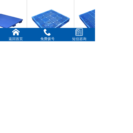
返回首页
免费拨号
短信咨询
平面卡板（可配脚
16#网格田字卡板
15#网格川字卡板
新闻动态
更多>>
佛山市乔丰塑胶实业有限公司简介
塑料托盘/地台板卡板优势分析详情-佛山市乔丰塑胶实
业有限公司
广州塑料托盘+广州塑料九角托盘+广州塑料川字型托
盘
上饶市塑胶箱+上饶市水果蔬菜箩筐+上饶市塑胶箱
广西省钦州市塑料胶箱,钦州市塑料套叠箱箩
Copyright © 2018-2025,www.xxxxxx.com,All rights reserved
版权所有 © 佛山市乔丰塑胶实业有限公司 未经许可 严禁
复制