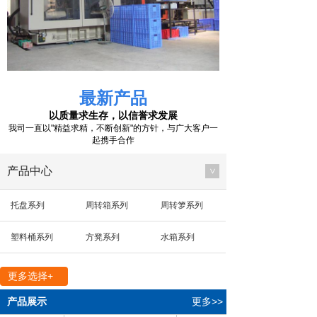
最新产品
以质量求生存，以信誉求发展
我司一直以"精益求精，不断创新"的方针，与广大客户一
起携手合作
产品中心
>
托盘系列
周转箱系列
周转箩系列
塑料桶系列
方凳系列
水箱系列
多用箱系列
其他系列
零件箱系列
更多选择+
方盘系列
箱盖系列
垃圾桶系列
产品展示
更多>>