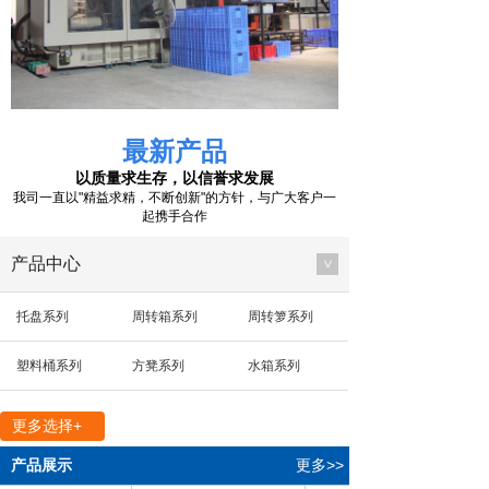
最新产品
以质量求生存，以信誉求发展
我司一直以"精益求精，不断创新"的方针，与广大客户一
起携手合作
产品中心
>
托盘系列
周转箱系列
周转箩系列
塑料桶系列
方凳系列
水箱系列
多用箱系列
其他系列
零件箱系列
更多选择+
方盘系列
箱盖系列
垃圾桶系列
产品展示
更多>>