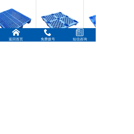
返回首页
免费拨号
短信咨询
15#网格川字卡板
14#网格九脚卡板
新闻动态
更多>>
佛山市乔丰塑胶实业有限公司简介
塑料托盘/地台板卡板优势分析详情-佛山市乔丰塑胶实
业有限公司
广州塑料托盘+广州塑料九角托盘+广州塑料川字型托
盘
上饶市塑胶箱+上饶市水果蔬菜箩筐+上饶市塑胶箱
广西省钦州市塑料胶箱,钦州市塑料套叠箱箩
Copyright © 2018-2025,www.xxxxxx.com,All rights reserved
版权所有 © 佛山市乔丰塑胶实业有限公司 未经许可 严禁
复制